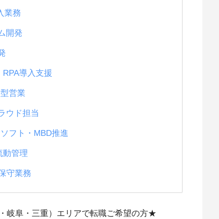
入業務
テム開発
発
 RPA導入支援
善型営業
クラウド担当
ソフト・MBD推進
流動管理
保守業務
・岐阜・三重）エリアで転職ご希望の方★