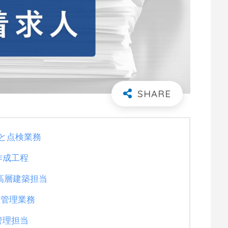
と点検業務
面作成工程
高層建築担当
程管理業務
管理担当