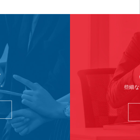
や
す。
些細な