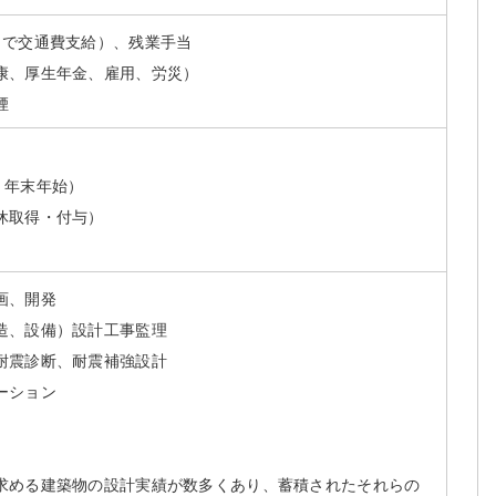
まで交通費支給）、残業手当
康、厚生年金、雇用、労災）
煙
）
・年末年始）
休取得・付与）
画、開発
造、設備）設計工事監理
耐震診断、耐震補強設計
ーション
求める建築物の設計実績が数多くあり、蓄積されたそれらの