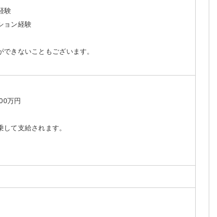
経験
ション経験
ができないこともございます。
。
00万円
乗して支給されます。