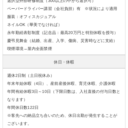
選択型外部研修制度（300以上の中から選択可）
ペーパードライバー講習（会社負担）有 ※状況により適用
服装：オフィスカジュアル
ネイルOK（華美でなければ）
永年勤続表彰制度（記念品：最高20万円と特別休暇を授与）
慶弔見舞金（結婚、出産、入学、傷病、災害時などに支給）
喫煙環境→屋内全面禁煙
休日・休暇
週休2日制（土日祝休み）
年末年始休暇（4日）、産前産後休暇、育児休暇、介護休暇
年間有給休暇3日～10日（下限日数は、入社直後の付与日数と
なります）
年間休日数122日
※客先への納品立ち合いのため、休日出勤が発生することが
ございます。