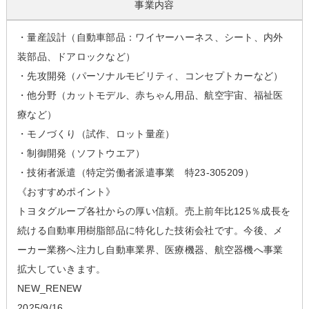
事業内容
・量産設計（自動車部品：ワイヤーハーネス、シート、内外
装部品、ドアロックなど）
・先攻開発（パーソナルモビリティ、コンセプトカーなど）
・他分野（カットモデル、赤ちゃん用品、航空宇宙、福祉医
療など）
・モノづくり（試作、ロット量産）
・制御開発（ソフトウエア）
・技術者派遣（特定労働者派遣事業 特23-305209）
《おすすめポイント》
トヨタグループ各社からの厚い信頼。売上前年比125％成長を
続ける自動車用樹脂部品に特化した技術会社です。今後、メ
ーカー業務へ注力し自動車業界、医療機器、航空器機へ事業
拡大していきます。
NEW_RENEW
2025/9/16