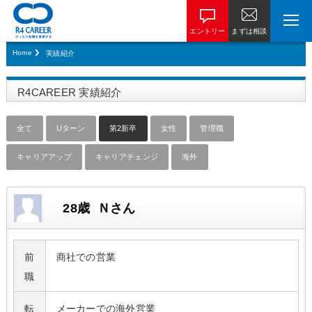
エントリー
まずは相談
Home
実績紹介
R4CAREER 実績紹介
全て
Uターン
第2新卒
女性
管理職
キャリアアップ
キャリアチェンジ
海外
28歳 Ｎさん
前
商社での営業
職
転
メーカーでの海外営業